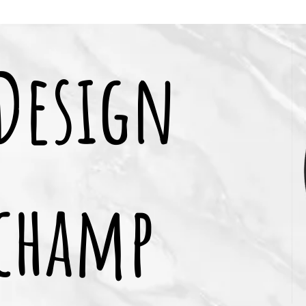
 Design
champ