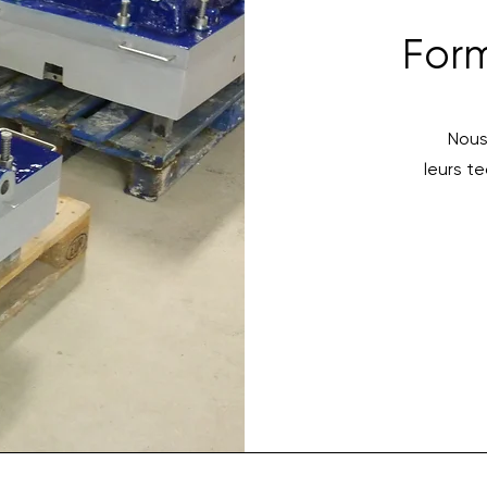
For
Nous
leurs t