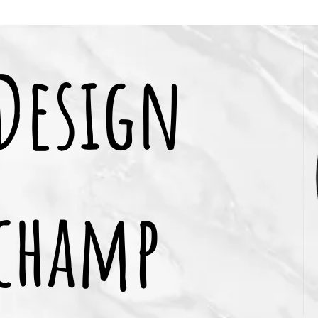
 Design
champ