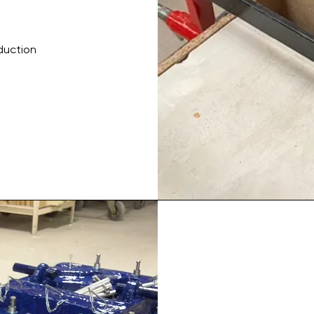
s
duction